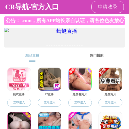
换妻视频
党总支文件
当前位置:
换妻视频
规章制度
党总支文件
通大总支物科〔2024〕11号 关于换妻视
频 党总支设立党支部的请示
责任编辑：杨锋
发布时间：2024-04-12
浏览次数：
非
法请求